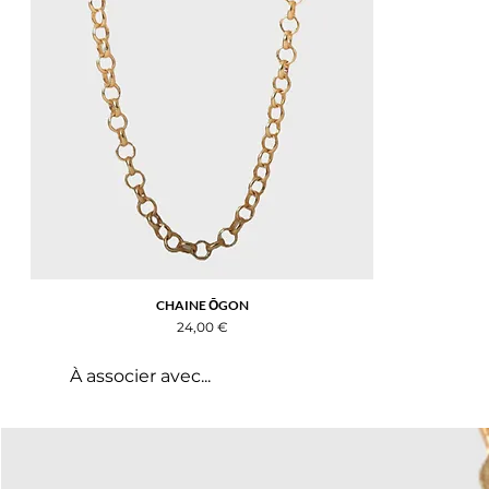
Aperçu rapide
CHAINE ŌGON
Prix
24,00 €
À associer avec...