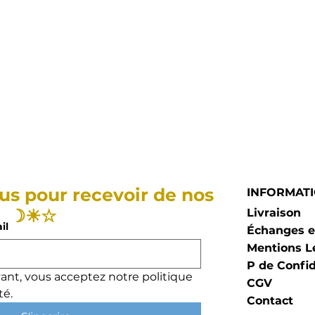
us pour recevoir de nos
INFORMAT
 ☽☀︎☆
Livraison
il
Échanges e
Mentions L
P de Confid
ant, vous acceptez notre politique 
CGV
té.
Contact