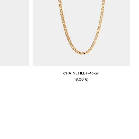
CHAINE HEBI - 45 cm
Aperçu rapide
Prix
19,00 €