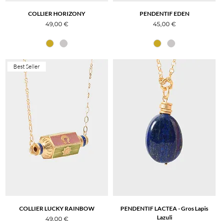
COLLIER HORIZONY
PENDENTIF EDEN
Prix
Prix
49,00 €
45,00 €
Best Seller
COLLIER LUCKY RAINBOW
PENDENTIF LACTEA - Gros Lapis
Lazuli
Prix
49,00 €