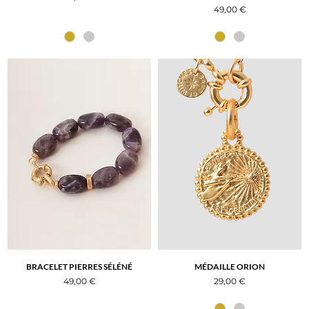
Prix
49,00 €
BRACELET PIERRES SÉLÉNÉ
MÉDAILLE ORION
Prix
Prix
49,00 €
29,00 €