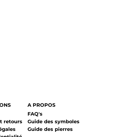
A PROPOS
IONS
FAQ's
Guide des symboles
t retours
Guide des pierres
égales
entialité