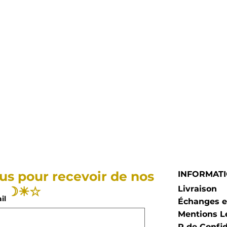
us pour recevoir de nos
INFORMAT
 ☽☀︎☆
Livraison
il
Échanges e
Mentions L
P de Confid