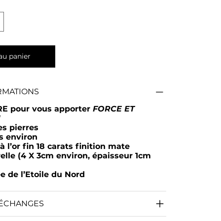
au panier
RMATIONS
GRE
pour vous apporter
FORCE ET
N
es pierres
s environ
à l’or fin 18 carats finition mate
relle (4 X 3cm environ, épaisseur 1cm
ée de l’Etoile du Nord
 ÉCHANGES