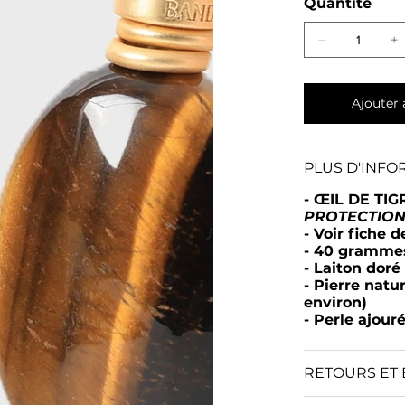
Quantité
Ajouter 
PLUS D'INFO
-
ŒIL DE TI
PROTECTIO
-
Voir fiche d
- 40 gramme
- Laiton doré 
- Pierre natu
environ)
- Perle ajour
RETOURS ET