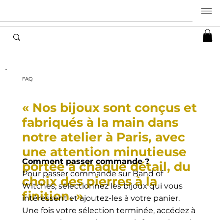
FAQ
« Nos bijoux sont conçus et
fabriqués à la main dans
notre atelier à Paris, avec
une attention minutieuse
Comment passer commande ?
portée à chaque détail, du
Pour passer commande sur Band of
choix des pierres à la
Witches, sélectionnez les bijoux qui vous
finition. »
intéressent et ajoutez-les à votre panier.
Une fois votre sélection terminée, accédez à