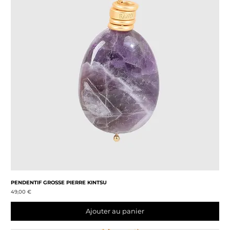
PENDENTIF GROSSE PIERRE KINTSU
Prix
49,00 €
Ajouter au panier