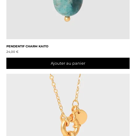
PENDENTIF CHARM KAITO
Prix
24,00 €
Ajouter au panier