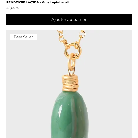
PENDENTIF LACTEA - Gros Lapis Lazuli
Prix
49,00 €
Ajouter au panier
Best Seller