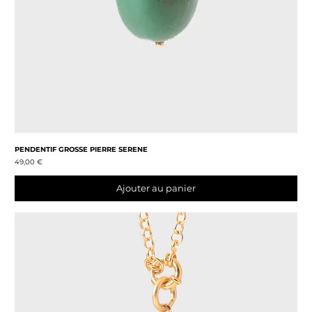
PENDENTIF GROSSE PIERRE SERENE
Prix
49,00 €
Ajouter au panier