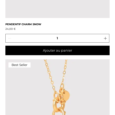
PENDENTIF CHARM SNOW
Prix
24,00 €
Ajouter au panier
Best Seller