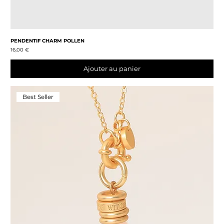
PENDENTIF CHARM POLLEN
Prix
16,00 €
Ajouter au panier
Best Seller