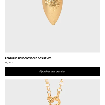
PENDULE PENDENTIF CLÉ DES RÊVES
Prix
19,00 €
Ajouter au panier