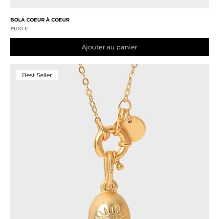
BOLA COEUR À COEUR
Prix
19,00 €
Ajouter au panier
Best Seller